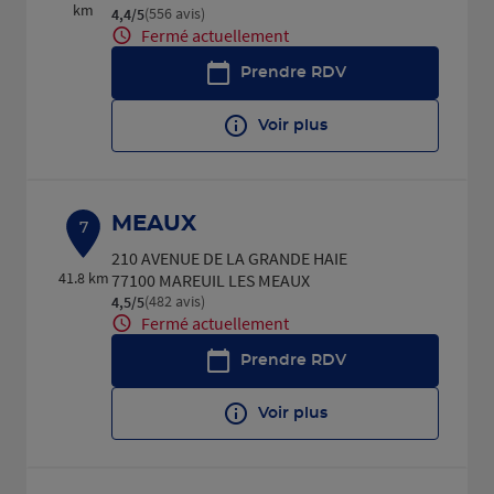
km
(556 avis)
4,4
/5
Note de 4.4 sur 5
Fermé actuellement
Prendre RDV
Voir plus
MEAUX
7
210 AVENUE DE LA GRANDE HAIE
41.8 km
77100 MAREUIL LES MEAUX
(482 avis)
4,5
/5
Note de 4.5 sur 5
Fermé actuellement
Prendre RDV
Voir plus