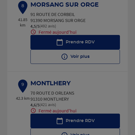
MORSANG SUR ORGE
8
91 ROUTE DE CORBEIL
41.85
91390 MORSANG SUR ORGE
km
(492 avis)
4,5
/5
Note de 4.5 sur 5
Fermé aujourd'hui
Prendre RDV
Voir plus
MONTLHERY
9
70 ROUTE D ORLEANS
42.3 km
91310 MONTLHERY
(421 avis)
4,6
/5
Note de 4.6 sur 5
Fermé aujourd'hui
Prendre RDV