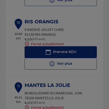
Voir plus
RIS ORANGIS
10
9 AVENUE JOLIOT CURIE
44.66
91130 RIS ORANGIS
km
(479 avis)
4,5
/5
Note de 4.5 sur 5
Fermé actuellement
Prendre RDV
Voir plus
MANTES LA JOLIE
11
80 BOULEVARD DU MARECHAL JUIN
45.41
78200 MANTES LA JOLIE
km
(564 avis)
4,5
/5
Note de 4.5 sur 5
Fermé actuellement