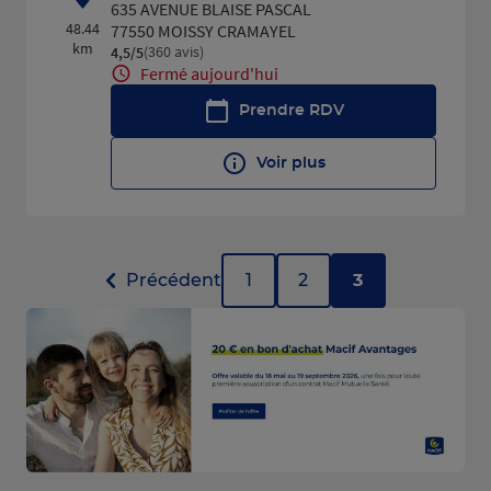
635 AVENUE BLAISE PASCAL
48.44
77550 MOISSY CRAMAYEL
km
(360 avis)
4,5
/5
Note de 4.5 sur 5
Fermé aujourd'hui
Prendre RDV
Voir plus
Précédent
1
2
3