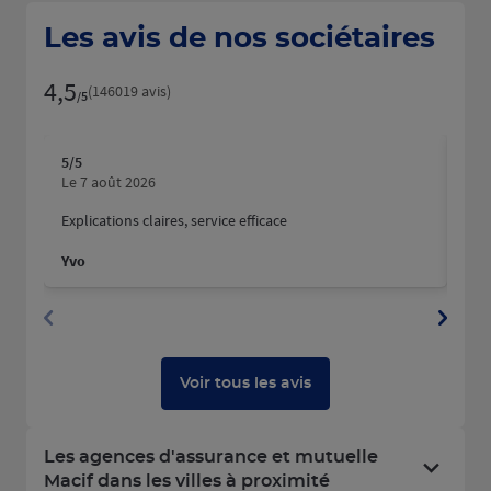
Les avis de nos sociétaires
4,5
Note de 4.5 sur 5
(146019 avis)
/5
5
/5
5
/5
Note de 5 sur 5
N
Le 7 août 2026
Le 
Explications claires, service efficace
Nous
fait
Yvo
Mart
Dyla
Voir tous les avis
Les agences d'assurance et mutuelle
Macif dans les villes à proximité