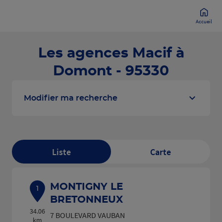
Accueil
Les agences Macif à
Domont - 95330
Modifier ma recherche
Liste
Carte
MONTIGNY LE
1
BRETONNEUX
34.06
7 BOULEVARD VAUBAN
km