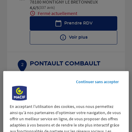
78180 MONTIGNY LE BRETONNEUX
(337 avis)
4,6
/5
Note de 4.6 sur 5
Fermé actuellement
Prendre RDV
Voir plus
PONTAULT COMBAULT
2
3 RUE DU FORT
34.82
77340 PONTAULT COMBAULT
Continuer sans accepter
km
(467 avis)
4,4
/5
Note de 4.4 sur 5
Fermé actuellement
Prendre RDV
En acceptant l'utilisation des cookies, vous nous permettez
ainsi qu’à nos partenaires d'optimiser votre navigation, de vous
Voir plus
offrir un meilleur service en ligne, de vous proposer des offres
adaptées à vos besoins et de rendre le site plus interactif grâce
aux fonctionnalités de partage sur les réseaux sociaux. Les