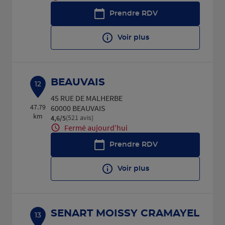
Prendre RDV
Voir plus
BEAUVAIS
12
45 RUE DE MALHERBE
47.79
60000 BEAUVAIS
km
(521 avis)
4,6
/5
Note de 4.6 sur 5
Fermé aujourd'hui
Prendre RDV
Voir plus
SENART MOISSY CRAMAYEL
13