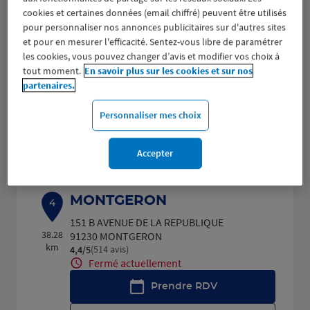
cookies et certaines données (email chiffré) peuvent être utilisés
ATHIS MONS
3
pour personnaliser nos annonces publicitaires sur d'autres sites
80 AVENUE FRANCOIS MITTERRAND
et pour en mesurer l'efficacité. Sentez-vous libre de paramétrer
36.31
91200 ATHIS MONS
les cookies, vous pouvez changer d’avis et modifier vos choix à
km
(488 avis)
4,5
/5
Note de 4.5 sur 5
tout moment.
En savoir plus sur les cookies et sur nos
Fermé aujourd'hui
partenaires.
Prendre RDV
Personnaliser mes choix
Voir plus
Accepter
MONTGERON
4
151 B AVENUE DE LA REPUBLIQUE
38.28
91230 MONTGERON
km
(514 avis)
4,4
/5
Note de 4.4 sur 5
Fermé actuellement
Prendre RDV