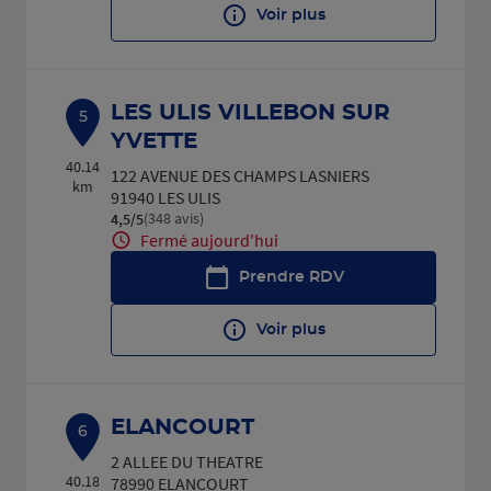
Voir plus
LES ULIS VILLEBON SUR
5
YVETTE
40.14
122 AVENUE DES CHAMPS LASNIERS
km
91940 LES ULIS
(348 avis)
4,5
/5
Note de 4.5 sur 5
Fermé aujourd'hui
Prendre RDV
Voir plus
ELANCOURT
6
2 ALLEE DU THEATRE
40.18
78990 ELANCOURT