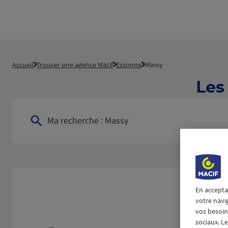
Accueil
Trouver une agence Macif
Essonne
Massy
Les
Ma recherche :
Massy
En accepta
votre navi
vos besoins
sociaux. L