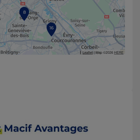
8
16
Leaflet
| Map ©2026
HERE