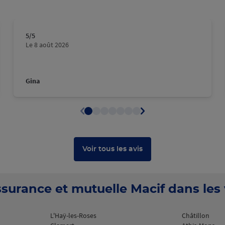
plus
5
/5
Note de 5 sur 5
Le 8 août 2026
Gina
plus
Voir tous les avis
surance et mutuelle Macif dans les v
L'Haÿ-les-Roses
Châtillon
plus