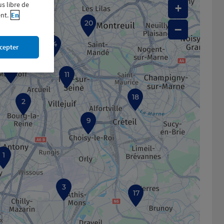
us libre de
+
nt.
En
20
15
−
14
cepter
7
11
18
2
9
1
3
17