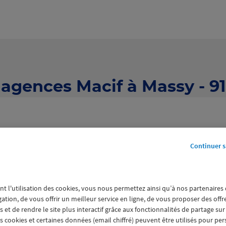
 agences Macif à Massy - 9
Continuer s
54 agences Macif à Massy
nt l'utilisation des cookies, vous nous permettez ainsi qu’à nos partenaires
gation, de vous offrir un meilleur service en ligne, de vous proposer des off
 et de rendre le site plus interactif grâce aux fonctionnalités de partage sur
es cookies et certaines données (email chiffré) peuvent être utilisés pour pe