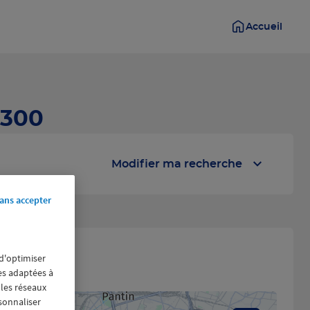
Accueil
1300
Modifier ma recherche
ans accepter
 d'optimiser
res adaptées à
 les réseaux
rsonnaliser
19