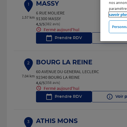
nos annonce
MASSY
1
paramétrer
6 RUE MOLIERE
savoir plu
1.57 km
91300 MASSY
(382 avis)
4,5
/5
Note de 4.5 sur 5
Personna
Fermé aujourd'hui
Prendre RDV
Voir 
BOURG LA REINE
2
60 AVENUE DU GENERAL LECLERC
7.04 km
92340 BOURG LA REINE
(358 avis)
4,6
/5
Note de 4.6 sur 5
Fermé aujourd'hui
Prendre RDV
Voir 
ATHIS MONS
3