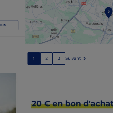
5
plus
1
2
3
Suivant
plus