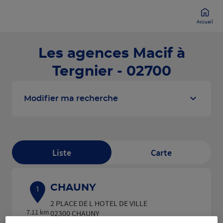
Accueil
Les agences Macif à
Tergnier - 02700
Modifier ma recherche
Liste
Carte
CHAUNY
1
2 PLACE DE L HOTEL DE VILLE
7.11 km
02300 CHAUNY
(252 avis)
4,7
/5
Note de 4.7 sur 5