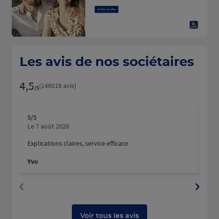
Les avis de nos sociétaires
4,5
Note de 4.5 sur 5
(146019 avis)
/5
5
/5
5
/5
Note de 5 sur 5
N
Le 7 août 2026
Le 
Explications claires, service efficace
Nous
fait
Yvo
Mart
Dyla
Voir tous les avis