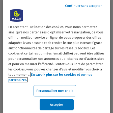
Fermé aujourd'hui
Continuer sans accepter
Prendre RDV
Voir plus
En acceptant l'utilisation des cookies, vous nous permettez
ainsi qu’à nos partenaires d'optimiser votre navigation, de vous
offrir un meilleur service en ligne, de vous proposer des offres
adaptées à vos besoins et de rendre le site plus interactif grâce
SAINT QUENTIN
aux fonctionnalités de partage sur les réseaux sociaux. Les
2
cookies et certaines données (email chiffré) peuvent être utilisés
8 AVENUE DU GENERAL DE GAULLE
pour personnaliser nos annonces publicitaires sur d'autres sites
20.79
02100 ST QUENTIN
et pour en mesurer l'efficacité. Sentez-vous libre de paramétrer
km
(528 avis)
4,5
/5
Note de 4.5 sur 5
les cookies, vous pouvez changer d’avis et modifier vos choix à
Fermé aujourd'hui
tout moment.
En savoir plus sur les cookies et sur nos
Prendre RDV
partenaires.
Personnaliser mes choix
Voir plus
Accepter