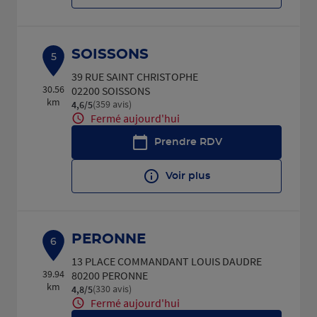
SOISSONS
5
39 RUE SAINT CHRISTOPHE
30.56
02200 SOISSONS
km
(359 avis)
4,6
/5
Note de 4.6 sur 5
Fermé aujourd'hui
Prendre RDV
Voir plus
PERONNE
6
13 PLACE COMMANDANT LOUIS DAUDRE
39.94
80200 PERONNE
km
(330 avis)
4,8
/5
Note de 4.8 sur 5
Fermé aujourd'hui