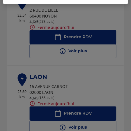
NOYON
3
2 RUE DE LILLE
22.54
60400 NOYON
km
(273 avis)
4,6
/5
Note de 4.6 sur 5
Fermé aujourd'hui
Prendre RDV
Voir plus
LAON
4
15 AVENUE CARNOT
25.69
02000 LAON
km
(155 avis)
4,6
/5
Note de 4.6 sur 5
Fermé aujourd'hui
Prendre RDV
Voir plus