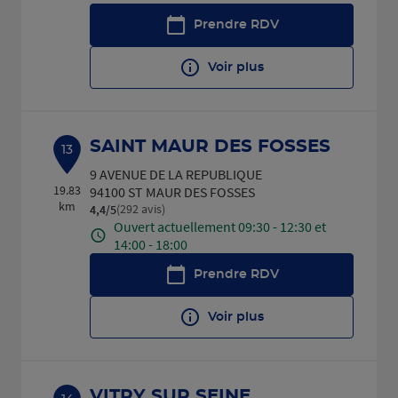
Prendre RDV
Voir plus
SAINT MAUR DES FOSSES
13
9 AVENUE DE LA REPUBLIQUE
19.83
94100 ST MAUR DES FOSSES
km
(292 avis)
4,4
/5
Note de 4.4 sur 5
Ouvert actuellement 09:30 - 12:30 et
14:00 - 18:00
Prendre RDV
Voir plus
VITRY SUR SEINE