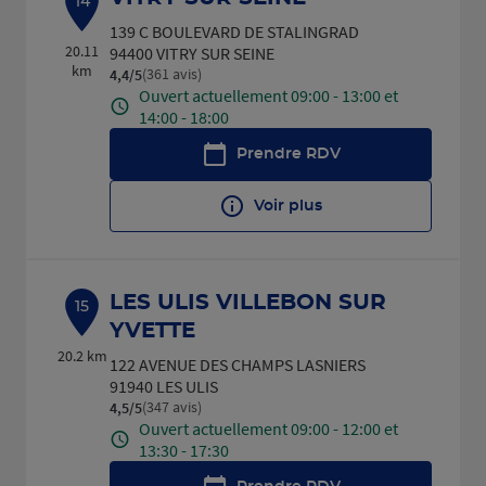
14
139 C BOULEVARD DE STALINGRAD
20.11
94400 VITRY SUR SEINE
km
(361 avis)
4,4
/5
Note de 4.4 sur 5
Ouvert actuellement 09:00 - 13:00 et
14:00 - 18:00
Prendre RDV
Voir plus
LES ULIS VILLEBON SUR
15
YVETTE
20.2 km
122 AVENUE DES CHAMPS LASNIERS
91940 LES ULIS
(347 avis)
4,5
/5
Note de 4.5 sur 5
Ouvert actuellement 09:00 - 12:00 et
13:30 - 17:30