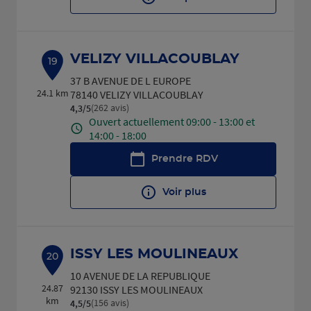
VELIZY VILLACOUBLAY
19
37 B AVENUE DE L EUROPE
24.1 km
78140 VELIZY VILLACOUBLAY
(262 avis)
4,3
/5
Note de 4.3 sur 5
Ouvert actuellement 09:00 - 13:00 et
14:00 - 18:00
Prendre RDV
Voir plus
ISSY LES MOULINEAUX
20
10 AVENUE DE LA REPUBLIQUE
24.87
92130 ISSY LES MOULINEAUX
km
(156 avis)
4,5
/5
Note de 4.5 sur 5