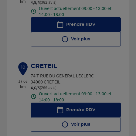
km
(382 avis)
4,5
/5
Note de 4.5 sur 5
Ouvert actuellement 09:00 - 13:00 et
14:00 - 18:00
Prendre RDV
Voir plus
CRETEIL
10
74 T RUE DU GENERAL LECLERC
17.68
94000 CRETEIL
km
(266 avis)
4,6
/5
Note de 4.6 sur 5
Ouvert actuellement 09:00 - 13:00 et
14:00 - 18:00
Prendre RDV
Voir plus