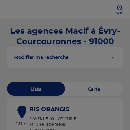
Accueil
Les agences Macif à Évry-
Courcouronnes - 91000
Modifier ma recherche
Liste
Carte
RIS ORANGIS
1
9 AVENUE JOLIOT CURIE
2.54 km
91130 RIS ORANGIS
(478 avis)
4,5
/5
Note de 4.5 sur 5