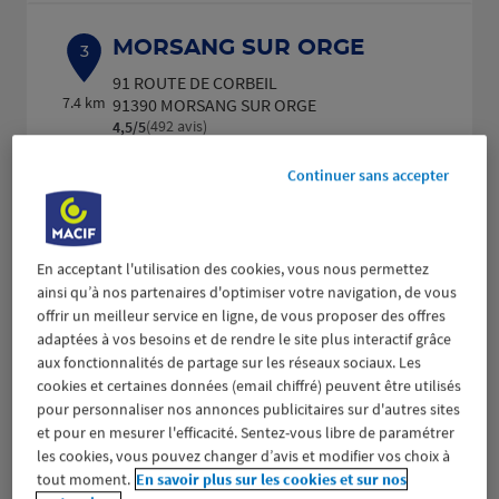
MORSANG SUR ORGE
3
91 ROUTE DE CORBEIL
7.4 km
91390 MORSANG SUR ORGE
(492 avis)
4,5
/5
Note de 4.5 sur 5
Ouvert actuellement 09:30 - 12:30 et
14:00 - 18:00
Continuer sans accepter
Prendre RDV
Voir plus
En acceptant l'utilisation des cookies, vous nous permettez
ainsi qu’à nos partenaires d'optimiser votre navigation, de vous
offrir un meilleur service en ligne, de vous proposer des offres
adaptées à vos besoins et de rendre le site plus interactif grâce
MONTGERON
aux fonctionnalités de partage sur les réseaux sociaux. Les
4
cookies et certaines données (email chiffré) peuvent être utilisés
151 B AVENUE DE LA REPUBLIQUE
pour personnaliser nos annonces publicitaires sur d'autres sites
8.29 km
91230 MONTGERON
et pour en mesurer l'efficacité. Sentez-vous libre de paramétrer
(514 avis)
4,4
/5
Note de 4.4 sur 5
les cookies, vous pouvez changer d’avis et modifier vos choix à
Ouvert actuellement 09:00 - 13:00 et
tout moment.
En savoir plus sur les cookies et sur nos
14:00 - 18:00