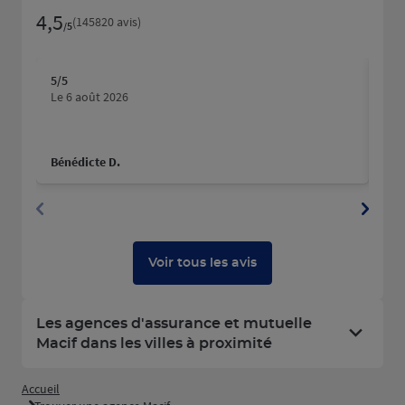
4,5
Note de 4.5 sur 5
(145820 avis)
/5
5
/5
5
/5
Note de 5 sur 5
N
Le 6 août 2026
Le 
Bénédicte D.
yan
Voir tous les avis
Les agences d'assurance et mutuelle
Macif dans les villes à proximité
Accueil