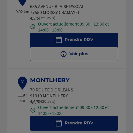
635 AVENUE BLAISE PASCAL
9.92 km
77550 MOISSY CRAMAYEL
(359 avis)
4,5
/5
Note de 4.5 sur 5
Ouvert actuellement 09:30 - 12:30 et
14:00 - 18:00
Prendre RDV
Voir plus
MONTLHERY
7
70 ROUTE D ORLEANS
11.97
91310 MONTLHERY
km
(420 avis)
4,6
/5
Note de 4.6 sur 5
Ouvert actuellement 09:30 - 12:30 et
14:00 - 18:00
Prendre RDV