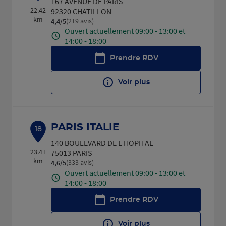
167 AVENUE DE PARIS
22.42
92320 CHATILLON
km
(219 avis)
4,4
/5
Note de 4.4 sur 5
Ouvert actuellement 09:00 - 13:00 et
14:00 - 18:00
Prendre RDV
Voir plus
PARIS ITALIE
18
140 BOULEVARD DE L HOPITAL
23.41
75013 PARIS
km
(333 avis)
4,6
/5
Note de 4.6 sur 5
Ouvert actuellement 09:00 - 13:00 et
14:00 - 18:00
Prendre RDV
Voir plus