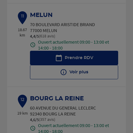
MELUN
11
70 BOULEVARD ARISTIDE BRIAND
18.67
77000 MELUN
km
(618 avis)
4,4
/5
Note de 4.4 sur 5
Ouvert actuellement 09:00 - 13:00 et
14:00 - 18:00
Prendre RDV
Voir plus
BOURG LA REINE
12
60 AVENUE DU GENERAL LECLERC
19 km
92340 BOURG LA REINE
(357 avis)
4,6
/5
Note de 4.6 sur 5
Ouvert actuellement 09:00 - 13:00 et
14:00 - 18:00