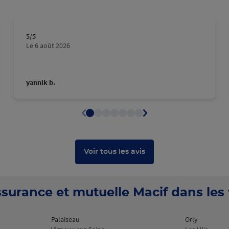
plus
5
/5
Note de 5 sur 5
Le 6 août 2026
yannik b.
plus
Voir tous les avis
surance et mutuelle Macif dans les v
Palaiseau
Orly
plus