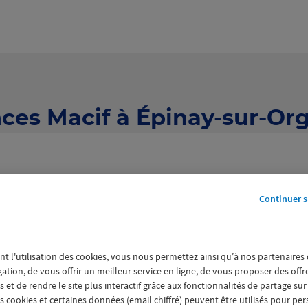
ces Macif à Épinay-sur-Org
Continuer s
 agences Macif à Épinay-sur-O
nt l'utilisation des cookies, vous nous permettez ainsi qu’à nos partenaires
gation, de vous offrir un meilleur service en ligne, de vous proposer des off
 et de rendre le site plus interactif grâce aux fonctionnalités de partage sur
20
es cookies et certaines données (email chiffré) peuvent être utilisés pour pe