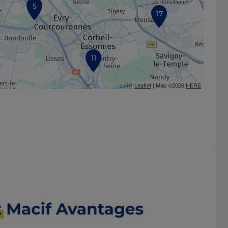
5
17
11
Leaflet
| Map ©2026
HERE