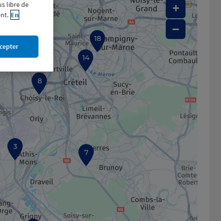
us libre de
+
16
nt.
En
−
12
18
cepter
14
8
3
7