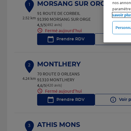
nos annonce
MORSANG SUR ORGE
1
paramétrer
91 ROUTE DE CORBEIL
savoir plu
2.52 km
91390 MORSANG SUR ORGE
(492 avis)
4,5
/5
Note de 4.5 sur 5
Personna
Fermé aujourd'hui
Prendre RDV
Voir 
MONTLHERY
2
70 ROUTE D ORLEANS
4.24 km
91310 MONTLHERY
(420 avis)
4,6
/5
Note de 4.6 sur 5
Fermé aujourd'hui
Prendre RDV
Voir 
ATHIS MONS
3