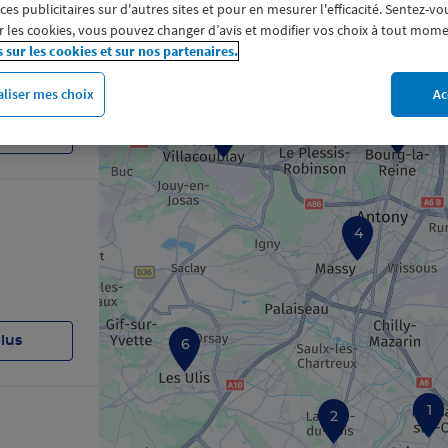
19
s publicitaires sur d'autres sites et pour en mesurer l'efficacité. Sentez-vo
 les cookies, vous pouvez changer d’avis et modifier vos choix à tout mome
15
s sur les cookies et sur nos partenaires.
13
liser mes choix
Ac
9
10
plus
4
plus
6
1
2